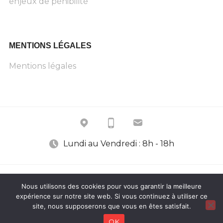
enjeux de pénibilité
MENTIONS LÉGALES
Mentions légales
Lundi au Vendredi : 8h - 18h
Nous utilisons des cookies pour vous garantir la meilleure
FIÈREMENT PROPULSÉ PAR WORDPRESS
|
THÈME : RADCLIFFE 2
expérience sur notre site web. Si vous continuez à utiliser ce
site, nous supposerons que vous en êtes satisfait.
PAR
ANDERS NORÉN
.
OK