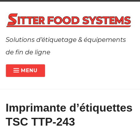
Accéder
au
contenu
Solutions d’étiquetage & équipements
de fin de ligne
MENU
PRÉSENTATION
À PROPOS DE LA SOCIÉTÉ
Imprimante d’étiquettes
ETIQUETEUSES
ÉTEN
LE
MENU
TSC TTP-243
SOLUTIONS SUR MESURE
ENFA
ACTIVITÉS COMPLÉMENTAIRES