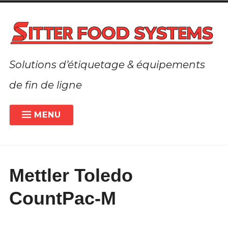
Accéder
au
contenu
Solutions d’étiquetage & équipements
de fin de ligne
MENU
PRÉSENTATION
À PROPOS DE LA SOCIÉTÉ
Mettler Toledo
ETIQUETEUSES
ÉTEN
LE
MENU
CountPac-M
SOLUTIONS SUR MESURE
ENFA
ACTIVITÉS COMPLÉMENTAIRES