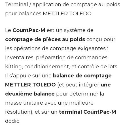
ILS NOUS FONT CONFIANCE
Terminal / application de comptage au poids
SERVICE APRÈS-VENTE
pour balances METTLER TOLEDO
CAS CLIENTS
Le
CountPac-M
est un système de
ARTICLES ET ACTUALITÉS
comptage de pièces au poids
conçu pour
CONTACTEZ-NOUS
les opérations de comptage exigeantes :
inventaires, préparation de commandes,
kitting, conditionnement, et contrôle de lots.
Il s’appuie sur une
balance de comptage
METTLER TOLEDO
(et peut intégrer
une
deuxième balance
pour déterminer la
masse unitaire avec une meilleure
résolution), et sur un
terminal CountPac-M
dédié.