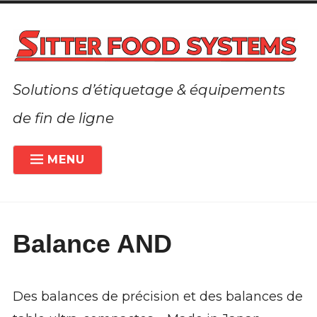
Accéder
au
contenu
Solutions d’étiquetage & équipements
de fin de ligne
MENU
PRÉSENTATION
À PROPOS DE LA SOCIÉTÉ
Balance AND
ETIQUETEUSES
ÉTEN
LE
MENU
SOLUTIONS SUR MESURE
ENFA
Des balances de précision et des balances de
ACTIVITÉS COMPLÉMENTAIRES